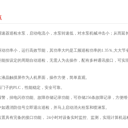
点
调速器巡检水泵，启动电流小，水泵转速低，对水泵机械冲击小；从而延
驱动功率小，运行高效节能，其功率大约是工频巡检功率的1.35％,大大节
柜能按设定的周期自动巡检，无需人为去操作，配有多种通讯接口，可实
大液晶触摸屏作为人机界面，操作方便，简单直观。
用西门子的PLC，性能稳定，安全可靠。
报警，掉电闪存功能、故障存储记录功能，可存储256条故障记录，方便
中如遇消防信号立即退出巡检，并马上启动消火栓泵和喷淋泵。
装置具有完备的接口功能， 24小时对设备实时监控、监测，实现计算机