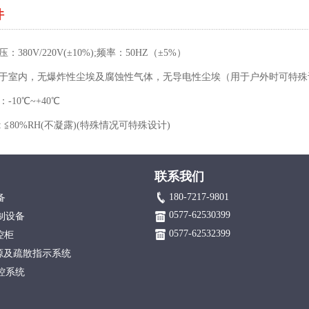
件
380V/220V(±10%);频率：50HZ（±5%）
于室内，无爆炸性尘埃及腐蚀性气体，无导电性尘埃（用于户外时可特殊
-10℃~+40℃
 ≦80%RH(不凝露)(特殊情况可特殊设计)
联系我们
180-7217-9801
备
0577-62530399
制设备
0577-62532399
控柜
电源及疏散指示系统
控系统