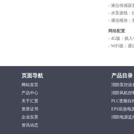
- 液位传感
- 水泵接线
- 通信模块：
网络配置
- 4G版：插
- WiFi版
页面导航
产品目录
网站首页
消防泵控设
产品中心
消防风机控
关于汇贤
PLC变频自
资质证书
EPS应急
企业实景
消防电源监
资讯动态