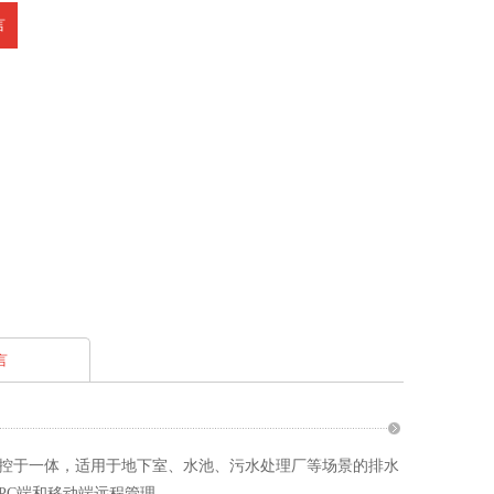
言
言
控于一体，适用于地下室、水池、污水处理厂等场景的排水
PC端和移动端远程管理。