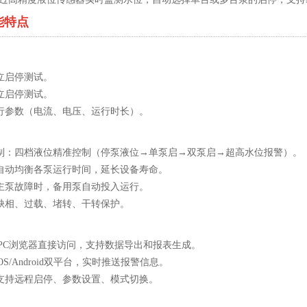
能特点
独立启停测试。
独立启停测试。
运行参数（电流、电压、运行时长）。
控制：四档液位精准控制（停泵液位→单泵启→双泵启→超高水位报警）。
：自动均衡各泵运行时间，延长设备寿命。
：主泵故障时，备用泵自动投入运行。
：缺相、过载、堵转、干转保护。
台：PC浏览器直接访问，支持数据导出和报表生成。
iOS/Android双平台，实时推送报警信息。
：支持远程启停、参数设置、模式切换。