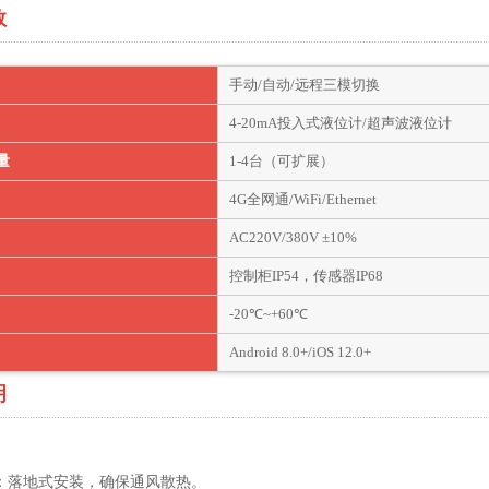
数
手动/自动/远程三模切换
4-20mA投入式液位计/超声波液位计
量
1-4台（可扩展）
4G全网通/WiFi/Ethernet
AC220V/380V ±10%
控制柜IP54，传感器IP68
-20℃~+60℃
Android 8.0+/iOS 12.0+
明
装：落地式安装，确保通风散热。