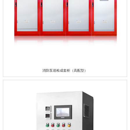
消防泵巡检成套柜（高配型）